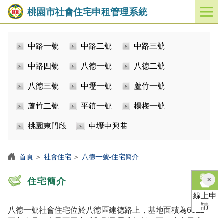
桃園市社會住宅申租管理系統
開
啟
／
中路一號
中路二號
中路三號
關
閉
中路四號
八德一號
八德二號
功
能
八德三號
中壢一號
蘆竹一號
選
單
蘆竹二號
平鎮一號
楊梅一號
桃園東門段
中壢中興巷
首頁
＞
社會住宅
＞
八德一號-住宅簡介
×
住宅簡介
線上申
請
八德一號社會住宅位於八德區建德路上，基地面積為6821