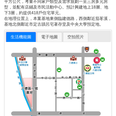
平方公尺，考量不同家戶類型及需求規劃一至三房多元房
型，並配有店鋪及市民活動中心。預計興建地上18層、地
下3層，約提供418戶住宅單元。
在地理位置上，本案基地東側臨建德路，西側鄰近茄苳溪，
基地北側鄰近市定古蹟呂宅著存堂及中央大學預定地。
生活機能圖
電子地圖
空拍照片