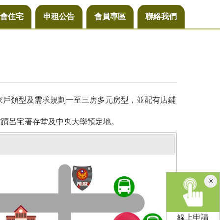
會住宅
申租公告
會員專區
聯絡我們
同家戶類型及需求規劃一至三房多元房型，並配有店鋪
古蹟呂宅著存堂及中央大學預定地。
×
線上申請