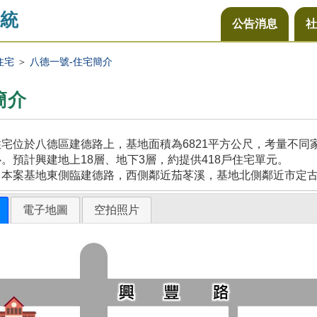
統
公告消息
社
住宅
＞
八德一號-住宅簡介
簡介
宅位於八德區建德路上，基地面積為6821平方公尺，考量不
。預計興建地上18層、地下3層，約提供418戶住宅單元。
，本案基地東側臨建德路，西側鄰近茄苳溪，基地北側鄰近市定
電子地圖
空拍照片