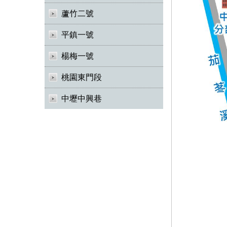
蘆竹二號
平鎮一號
楊梅一號
桃園東門段
中壢中興巷