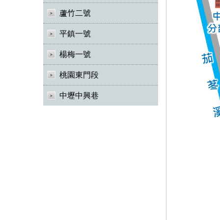
蘆竹二號
平鎮一號
楊梅一號
桃園東門段
中壢中興巷