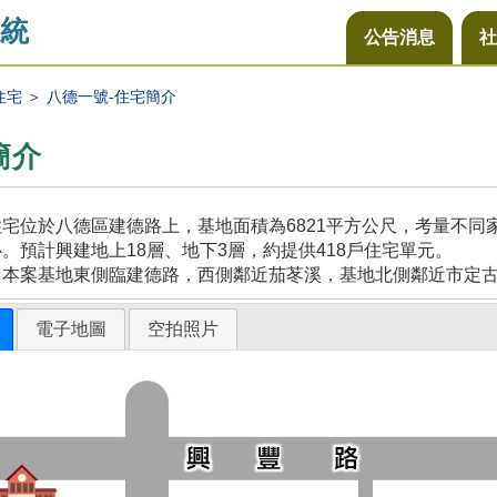
統
公告消息
社
住宅
＞
八德一號-住宅簡介
簡介
宅位於八德區建德路上，基地面積為6821平方公尺，考量不
。預計興建地上18層、地下3層，約提供418戶住宅單元。
，本案基地東側臨建德路，西側鄰近茄苳溪，基地北側鄰近市定
電子地圖
空拍照片