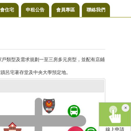
會住宅
申租公告
會員專區
聯絡我們
同家戶類型及需求規劃一至三房多元房型，並配有店鋪
古蹟呂宅著存堂及中央大學預定地。
×
線上申請