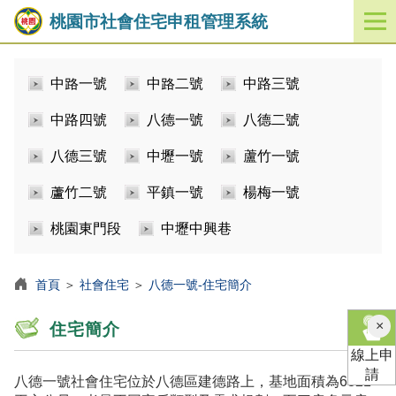
桃園市社會住宅申租管理系統
開
啟
／
中路一號
中路二號
中路三號
關
閉
中路四號
八德一號
八德二號
功
能
八德三號
中壢一號
蘆竹一號
選
單
蘆竹二號
平鎮一號
楊梅一號
桃園東門段
中壢中興巷
首頁
＞
社會住宅
＞
八德一號-住宅簡介
×
住宅簡介
線上申
請
八德一號社會住宅位於八德區建德路上，基地面積為6821