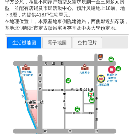
平方公尺，考量不同家戶類型及需求規劃一至三房多元房
型，並配有店鋪及市民活動中心。預計興建地上18層、地
下3層，約提供418戶住宅單元。
在地理位置上，本案基地東側臨建德路，西側鄰近茄苳溪，
基地北側鄰近市定古蹟呂宅著存堂及中央大學預定地。
生活機能圖
電子地圖
空拍照片