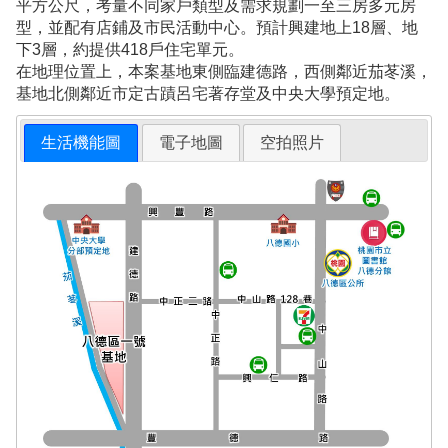
平方公尺，考量不同家戶類型及需求規劃一至三房多元房
型，並配有店鋪及市民活動中心。預計興建地上18層、地
下3層，約提供418戶住宅單元。
在地理位置上，本案基地東側臨建德路，西側鄰近茄苳溪，
基地北側鄰近市定古蹟呂宅著存堂及中央大學預定地。
生活機能圖
電子地圖
空拍照片