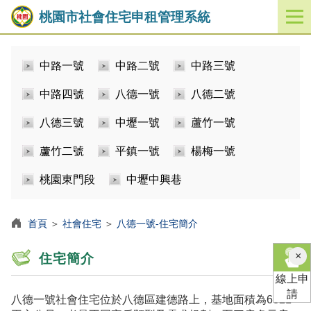
桃園市社會住宅申租管理系統
開
啟
／
中路一號
中路二號
中路三號
關
閉
中路四號
八德一號
八德二號
功
能
八德三號
中壢一號
蘆竹一號
選
單
蘆竹二號
平鎮一號
楊梅一號
桃園東門段
中壢中興巷
首頁
＞
社會住宅
＞
八德一號-住宅簡介
×
住宅簡介
線上申
請
八德一號社會住宅位於八德區建德路上，基地面積為6821