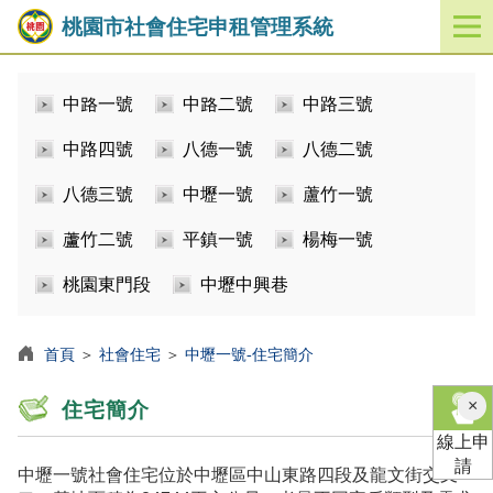
桃園市社會住宅申租管理系統
開
啟
／
中路一號
中路二號
中路三號
關
閉
中路四號
八德一號
八德二號
功
能
八德三號
中壢一號
蘆竹一號
選
單
蘆竹二號
平鎮一號
楊梅一號
桃園東門段
中壢中興巷
首頁
＞
社會住宅
＞
中壢一號-住宅簡介
×
住宅簡介
線上申
請
中壢一號社會住宅位於中壢區中山東路四段及龍文街交叉