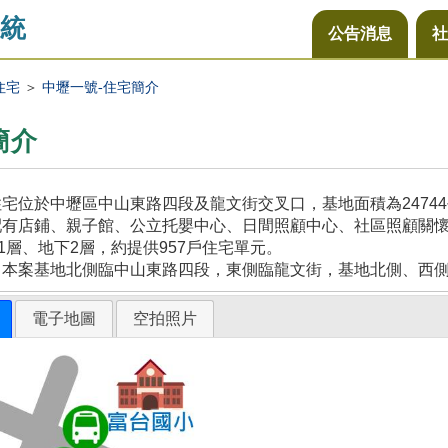
統
公告消息
社
住宅
＞
中壢一號-住宅簡介
簡介
宅位於中壢區中山東路四段及龍文街交叉口，基地面積為2474
配有店鋪、親子館、公立托嬰中心、日間照顧中心、社區照顧關
21層、地下2層，約提供957戶住宅單元。
，本案基地北側臨中山東路四段，東側臨龍文街，基地北側、西
電子地圖
空拍照片