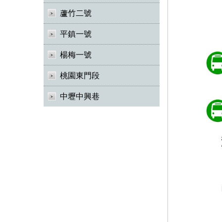
蘆竹二號
平鎮一號
楊梅一號
桃園東門段
中壢中興巷