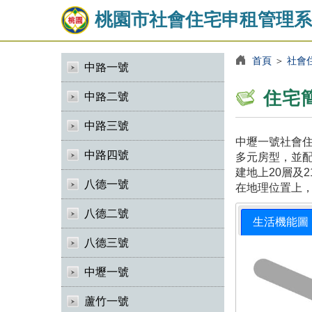
桃園市社會住宅申租管理系
首頁
＞
社會
中路一號
住宅
中路二號
中路三號
中壢一號社會住
中路四號
多元房型，並
建地上20層及
八德一號
在地理位置上
八德二號
生活機能圖
八德三號
中壢一號
蘆竹一號