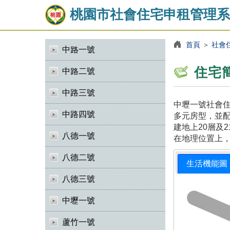
桃園市社會住宅申租管理系
首頁
＞
社會
中路一號
住宅
中路二號
中路三號
中壢一號社會住
中路四號
多元房型，並
建地上20層及
八德一號
在地理位置上
八德二號
生活機能圖
八德三號
中壢一號
蘆竹一號