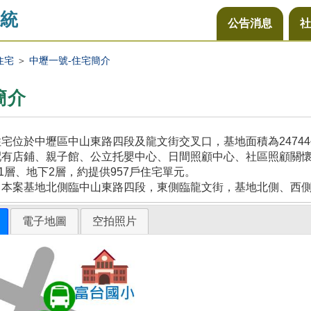
統
公告消息
社
住宅
＞
中壢一號-住宅簡介
簡介
宅位於中壢區中山東路四段及龍文街交叉口，基地面積為2474
配有店鋪、親子館、公立托嬰中心、日間照顧中心、社區照顧關
21層、地下2層，約提供957戶住宅單元。
，本案基地北側臨中山東路四段，東側臨龍文街，基地北側、西
電子地圖
空拍照片