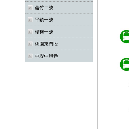
蘆竹二號
平鎮一號
楊梅一號
桃園東門段
中壢中興巷