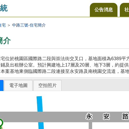
統
公告消息
社
住宅
＞
中路三號-住宅簡介
簡介
宅位於桃園區國際路二段與崇法街交叉口，基地面積為6389
鋪及出租辦公室。預計興建地上17層及20層、地下3層，約提供
，本案基地東側臨國際路二段連接至永安路及南桃園交流道，基
電子地圖
空拍照片