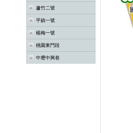
蘆竹二號
平鎮一號
楊梅一號
桃園東門段
中壢中興巷