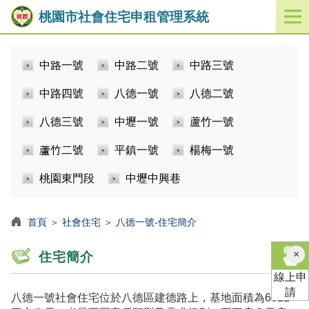
桃園市社會住宅申租管理系統
開
啟
／
中路一號
中路二號
中路三號
關
閉
中路四號
八德一號
八德二號
功
能
八德三號
中壢一號
蘆竹一號
選
單
蘆竹二號
平鎮一號
楊梅一號
桃園東門段
中壢中興巷
首頁
＞
社會住宅
＞
八德一號-住宅簡介
×
住宅簡介
線上申
請
八德一號社會住宅位於八德區建德路上，基地面積為6821