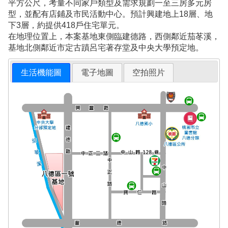
平方公尺，考量不同家戶類型及需求規劃一至三房多元房
型，並配有店鋪及市民活動中心。預計興建地上18層、地
下3層，約提供418戶住宅單元。
在地理位置上，本案基地東側臨建德路，西側鄰近茄苳溪，
基地北側鄰近市定古蹟呂宅著存堂及中央大學預定地。
生活機能圖
電子地圖
空拍照片