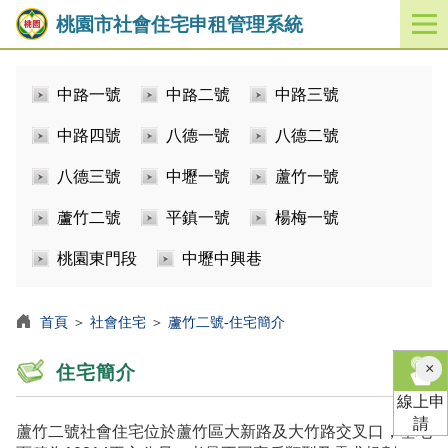
桃園市社會住宅申租管理系統
開
啟
／
中路一號
中路二號
中路三號
關
閉
中路四號
八德一號
八德二號
功
能
八德三號
中壢一號
蘆竹一號
選
單
蘆竹二號
平鎮一號
楊梅一號
桃園東門段
中壢中興巷
首頁
＞
社會住宅
＞
蘆竹二號-住宅簡介
×
住宅簡介
線上申
請
蘆竹二號社會住宅位於蘆竹區大新路及大竹路交叉口，基地