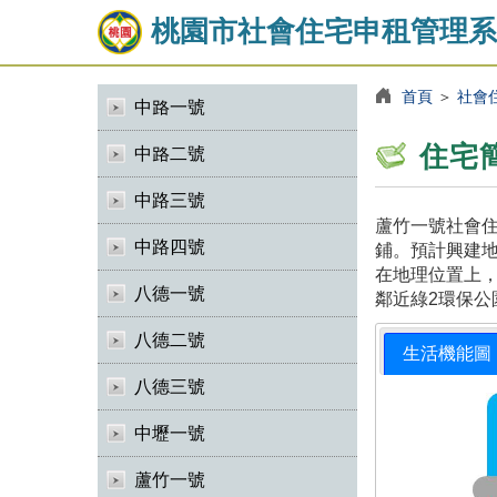
桃園市社會住宅申租管理系
首頁
＞
社會
中路一號
住宅
中路二號
中路三號
蘆竹一號社會住
中路四號
鋪。預計興建地
在地理位置上，
八德一號
鄰近綠2環保公
八德二號
生活機能圖
八德三號
中壢一號
蘆竹一號