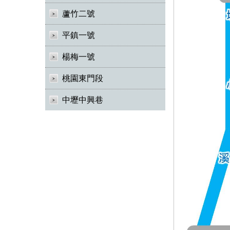
蘆竹二號
平鎮一號
楊梅一號
桃園東門段
中壢中興巷