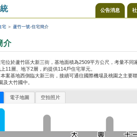
統
公告消息
社
住宅
＞
蘆竹一號-住宅簡介
簡介
宅位於蘆竹區大新三街，基地面積為2509平方公尺，考量不
上11層、地下2層，約提供114戶住宅單元。
本案基地西側臨大新三街，接續可通往國際機場及桃園之主要聯
園及大竹國中。
電子地圖
空拍照片