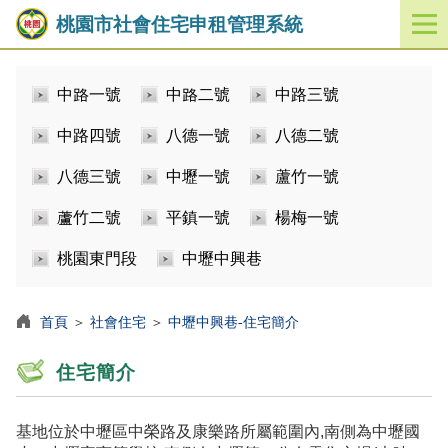
桃園市社會住宅申租管理系統
開
啟
／
中路一號
中路二號
中路三號
關
閉
中路四號
八德一號
八德二號
功
能
八德三號
中壢一號
蘆竹一號
選
單
蘆竹二號
平鎮一號
楊梅一號
桃園東門段
中壢中興巷
首頁
＞
社會住宅
＞
中壢中興巷-住宅簡介
住宅簡介
基地位於中壢區中榮路及康樂路所屬範圍內,南側為中壢國