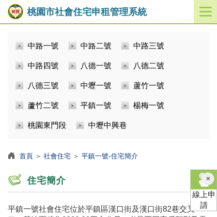
桃園市社會住宅申租管理系統
開
啟
／
中路一號
中路二號
中路三號
關
閉
中路四號
八德一號
八德二號
功
能
八德三號
中壢一號
蘆竹一號
選
單
蘆竹二號
平鎮一號
楊梅一號
桃園東門段
中壢中興巷
首頁
＞
社會住宅
＞
平鎮一號-住宅簡介
×
住宅簡介
線上申
請
平鎮一號社會住宅位於平鎮區漢口街及漢口街82巷交叉