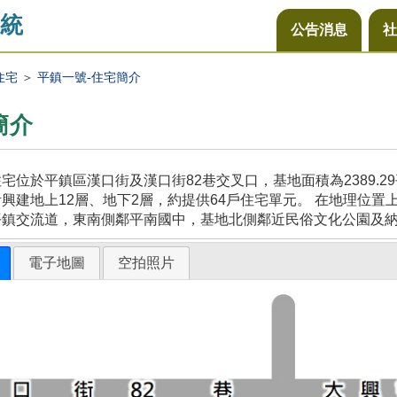
統
公告消息
社
住宅
＞
平鎮一號-住宅簡介
簡介
宅位於平鎮區漢口街及漢口街82巷交叉口，基地面積為2389.
興建地上12層、地下2層，約提供64戶住宅單元。 在地理位置
平鎮交流道，東南側鄰平南國中，基地北側鄰近民俗文化公園及
電子地圖
空拍照片