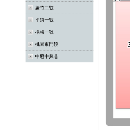
蘆竹二號
平鎮一號
楊梅一號
桃園東門段
中壢中興巷