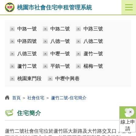
桃園市社會住宅申租管理系統
開
啟
／
中路一號
中路二號
中路三號
關
閉
中路四號
八德一號
八德二號
功
能
八德三號
中壢一號
蘆竹一號
選
單
蘆竹二號
平鎮一號
楊梅一號
桃園東門段
中壢中興巷
首頁
＞
社會住宅
＞
蘆竹二號-住宅簡介
×
住宅簡介
線上申
請
蘆竹二號社會住宅位於蘆竹區大新路及大竹路交叉口，基地