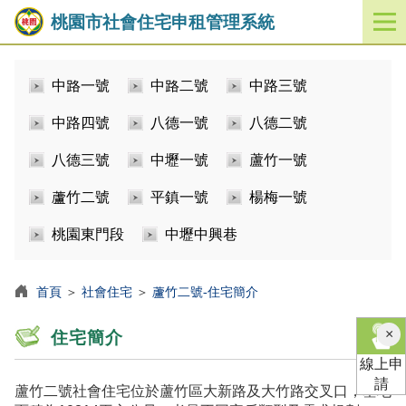
桃園市社會住宅申租管理系統
開
啟
／
中路一號
中路二號
中路三號
關
閉
中路四號
八德一號
八德二號
功
能
八德三號
中壢一號
蘆竹一號
選
單
蘆竹二號
平鎮一號
楊梅一號
桃園東門段
中壢中興巷
首頁
＞
社會住宅
＞
蘆竹二號-住宅簡介
×
住宅簡介
線上申
請
蘆竹二號社會住宅位於蘆竹區大新路及大竹路交叉口，基地