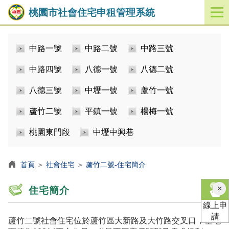
桃園市社會住宅申租管理系統
開
啟
／
中路一號
中路二號
中路三號
關
閉
中路四號
八德一號
八德二號
功
能
八德三號
中壢一號
蘆竹一號
選
單
蘆竹二號
平鎮一號
楊梅一號
桃園東門段
中壢中興巷
首頁
＞
社會住宅
＞
蘆竹二號-住宅簡介
×
住宅簡介
線上申
請
蘆竹二號社會住宅位於蘆竹區大新路及大竹路交叉口，基地