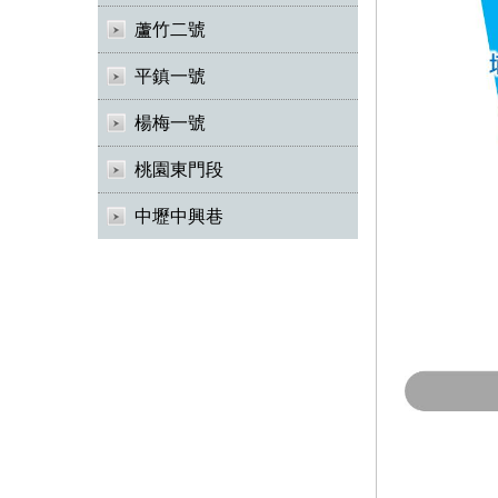
蘆竹二號
平鎮一號
楊梅一號
桃園東門段
中壢中興巷