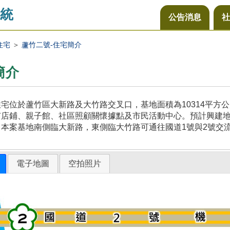
統
公告消息
社
住宅
＞
蘆竹二號-住宅簡介
簡介
宅位於蘆竹區大新路及大竹路交叉口，基地面積為10314平方
店鋪、親子館、社區照顧關懷據點及市民活動中心。預計興建地上
本案基地南側臨大新路，東側臨大竹路可通往國道1號與2號交
電子地圖
空拍照片