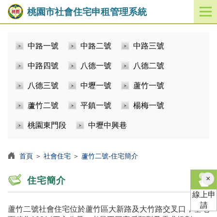
桃園市社會住宅申租管理系統
開
啟
／
中路一號
中路二號
中路三號
關
閉
中路四號
八德一號
八德二號
功
能
八德三號
中壢一號
蘆竹一號
選
單
蘆竹二號
平鎮一號
楊梅一號
桃園東門段
中壢中興巷
首頁
＞
社會住宅
＞
蘆竹二號-住宅簡介
×
住宅簡介
線上申
請
蘆竹二號社會住宅位於蘆竹區大新路及大竹路交叉口，基地