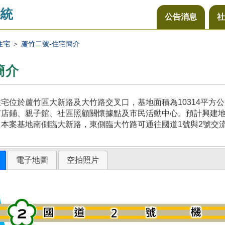
統
公告消息
社
住宅
＞
蘆竹二號-住宅簡介
簡介
宅位於蘆竹區大新路及大竹路交叉口，基地面積為10314平方
店鋪、親子館、社區照顧關懷據點及市民活動中心。預計興建地上
本案基地南側臨大新路，東側臨大竹路可通往國道1號與2號交
電子地圖
空拍照片