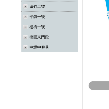
蘆竹二號
平鎮一號
楊梅一號
桃園東門段
中壢中興巷