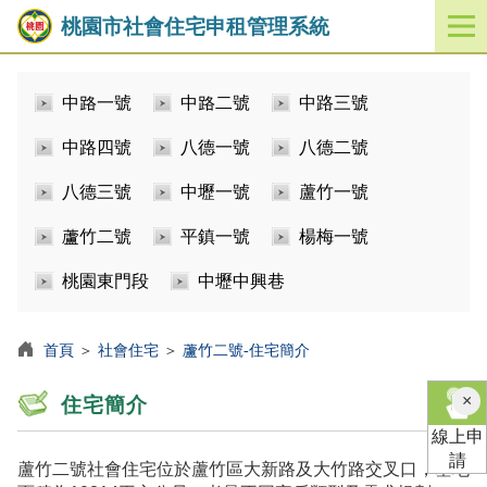
桃園市社會住宅申租管理系統
開
啟
／
中路一號
中路二號
中路三號
關
閉
中路四號
八德一號
八德二號
功
能
八德三號
中壢一號
蘆竹一號
選
單
蘆竹二號
平鎮一號
楊梅一號
桃園東門段
中壢中興巷
首頁
＞
社會住宅
＞
蘆竹二號-住宅簡介
×
住宅簡介
線上申
請
蘆竹二號社會住宅位於蘆竹區大新路及大竹路交叉口，基地