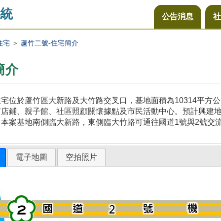
統
公告消息
社
住宅
＞
蘆竹二號-住宅簡介
簡介
宅位於蘆竹區大新路及大竹路交叉口，基地面積為10314平方
店鋪、親子館、社區照顧關懷據點及市民活動中心。預計興建地上
本案基地南側臨大新路，東側臨大竹路可通往國道1號與2號交
電子地圖
空拍照片