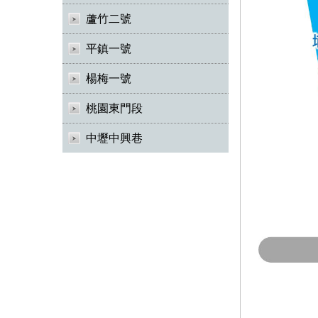
蘆竹二號
平鎮一號
楊梅一號
桃園東門段
中壢中興巷