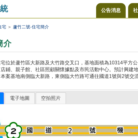
統
公告消息
社
住宅
＞
蘆竹二號-住宅簡介
簡介
宅位於蘆竹區大新路及大竹路交叉口，基地面積為10314平方
店鋪、親子館、社區照顧關懷據點及市民活動中心。預計興建地上
本案基地南側臨大新路，東側臨大竹路可通往國道1號與2號交
電子地圖
空拍照片