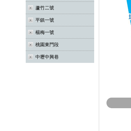
蘆竹二號
平鎮一號
楊梅一號
桃園東門段
中壢中興巷