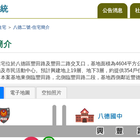
統
公告消息
社
住宅
＞
八德二號-住宅簡介
簡介
宅位於八德區豐田路及豐田二路交叉口，基地面積為4604平
及市民活動中心。預計興建地上19層、地下3層，約提供354戶
，本案基地東側臨豐田路，北側臨豐田路二段，基地西側鄰近豐
電子地圖
空拍照片