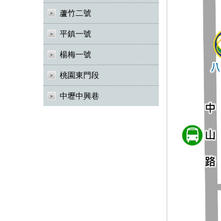
蘆竹二號
平鎮一號
楊梅一號
桃園東門段
中壢中興巷