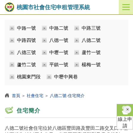
桃園市社會住宅申租管理系統
開
啟
／
中路一號
中路二號
中路三號
關
閉
中路四號
八德一號
八德二號
功
能
八德三號
中壢一號
蘆竹一號
選
單
蘆竹二號
平鎮一號
楊梅一號
桃園東門段
中壢中興巷
首頁
＞
社會住宅
＞
八德二號-住宅簡介
×
住宅簡介
線上申
請
八德二號社會住宅位於八德區豐田路及豐田二路交叉口，基