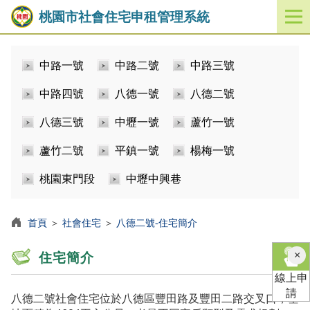
桃園市社會住宅申租管理系統
開
啟
／
中路一號
中路二號
中路三號
關
閉
中路四號
八德一號
八德二號
功
能
八德三號
中壢一號
蘆竹一號
選
單
蘆竹二號
平鎮一號
楊梅一號
桃園東門段
中壢中興巷
首頁
＞
社會住宅
＞
八德二號-住宅簡介
×
住宅簡介
線上申
請
八德二號社會住宅位於八德區豐田路及豐田二路交叉口，基