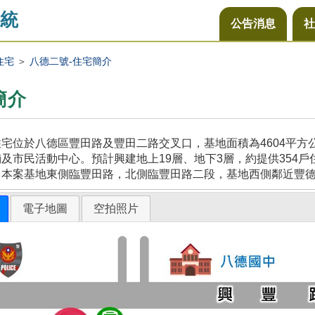
統
公告消息
社
住宅
＞
八德二號-住宅簡介
簡介
宅位於八德區豐田路及豐田二路交叉口，基地面積為4604平
及市民活動中心。預計興建地上19層、地下3層，約提供354戶
，本案基地東側臨豐田路，北側臨豐田路二段，基地西側鄰近豐
電子地圖
空拍照片