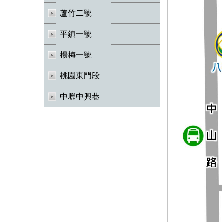
蘆竹二號
平鎮一號
楊梅一號
桃園東門段
中壢中興巷