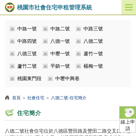
桃園市社會住宅申租管理系統
開
啟
／
中路一號
中路二號
中路三號
關
閉
中路四號
八德一號
八德二號
功
能
八德三號
中壢一號
蘆竹一號
選
單
蘆竹二號
平鎮一號
楊梅一號
桃園東門段
中壢中興巷
首頁
＞
社會住宅
＞
八德二號-住宅簡介
×
住宅簡介
線上申
請
八德二號社會住宅位於八德區豐田路及豐田二路交叉口，基