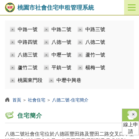
桃園市社會住宅申租管理系統
開
啟
／
中路一號
中路二號
中路三號
關
閉
中路四號
八德一號
八德二號
功
能
八德三號
中壢一號
蘆竹一號
選
單
蘆竹二號
平鎮一號
楊梅一號
桃園東門段
中壢中興巷
首頁
＞
社會住宅
＞
八德二號-住宅簡介
×
住宅簡介
線上申
請
八德二號社會住宅位於八德區豐田路及豐田二路交叉口，基