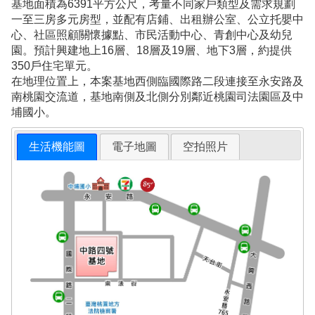
基地面積為6391平方公尺，考量不同家戶類型及需求規劃
一至三房多元房型，並配有店鋪、出租辦公室、公立托嬰中
心、社區照顧關懷據點、市民活動中心、青創中心及幼兒
園。預計興建地上16層、18層及19層、地下3層，約提供
350戶住宅單元。
在地理位置上，本案基地西側臨國際路二段連接至永安路及
南桃園交流道，基地南側及北側分別鄰近桃園司法園區及中
埔國小。
生活機能圖
電子地圖
空拍照片