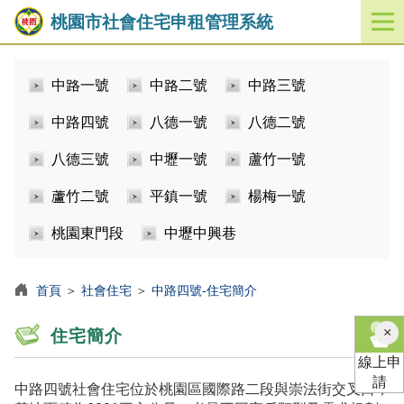
桃園市社會住宅申租管理系統
開
啟
／
中路一號
中路二號
中路三號
關
閉
中路四號
八德一號
八德二號
功
能
八德三號
中壢一號
蘆竹一號
選
單
蘆竹二號
平鎮一號
楊梅一號
桃園東門段
中壢中興巷
首頁
＞
社會住宅
＞
中路四號-住宅簡介
×
住宅簡介
線上申
請
中路四號社會住宅位於桃園區國際路二段與崇法街交叉口，