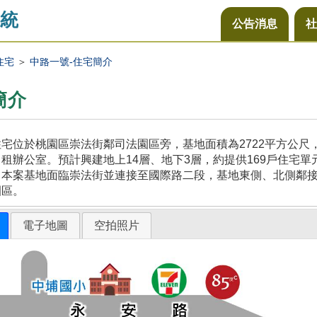
統
公告消息
社
住宅
＞
中路一號-住宅簡介
簡介
宅位於桃園區崇法街鄰司法園區旁，基地面積為2722平方公
租辦公室。預計興建地上14層、地下3層，約提供169戶住宅單
，本案基地面臨崇法街並連接至國際路二段，基地東側、北側鄰
園區。
電子地圖
空拍照片