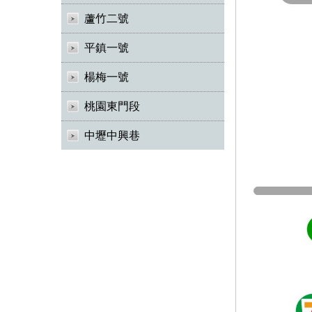
蘆竹二號
平鎮一號
楊梅一號
桃園東門段
中壢中興巷