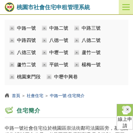
桃園市社會住宅申租管理系統
開
啟
／
中路一號
中路二號
中路三號
關
閉
中路四號
八德一號
八德二號
功
能
八德三號
中壢一號
蘆竹一號
選
單
蘆竹二號
平鎮一號
楊梅一號
桃園東門段
中壢中興巷
首頁
＞
社會住宅
＞
中路一號-住宅簡介
×
住宅簡介
線上申
請
中路一號社會住宅位於桃園區崇法街鄰司法園區旁，基地面