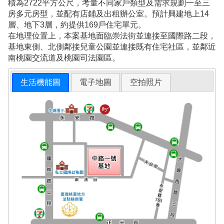
積為2722平方公尺，考量不同家戶類型及需求規劃一至三
房多元房型，並配有店鋪及出租辦公室。預計興建地上14
層、地下3層，約提供169戶住宅單元。
在地理位置上，本案基地面臨崇法街並連接至國際路二段，
基地東側、北側鄰接兒童公園並連接既有住宅社區，並鄰近
南桃園交流道及桃園司法園區。
生活機能圖
電子地圖
空拍照片