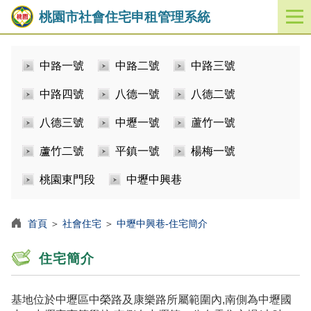
桃園市社會住宅申租管理系統
開
啟
／
中路一號
中路二號
中路三號
關
閉
中路四號
八德一號
八德二號
功
能
八德三號
中壢一號
蘆竹一號
選
單
蘆竹二號
平鎮一號
楊梅一號
桃園東門段
中壢中興巷
首頁
＞
社會住宅
＞
中壢中興巷-住宅簡介
住宅簡介
基地位於中壢區中榮路及康樂路所屬範圍內,南側為中壢國