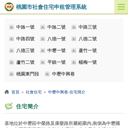
桃園市社會住宅申租管理系統
開
啟
／
中路一號
中路二號
中路三號
關
閉
中路四號
八德一號
八德二號
功
能
八德三號
中壢一號
蘆竹一號
選
單
蘆竹二號
平鎮一號
楊梅一號
桃園東門段
中壢中興巷
首頁
＞
社會住宅
＞
中壢中興巷-住宅簡介
住宅簡介
基地位於中壢區中榮路及康樂路所屬範圍內,南側為中壢國