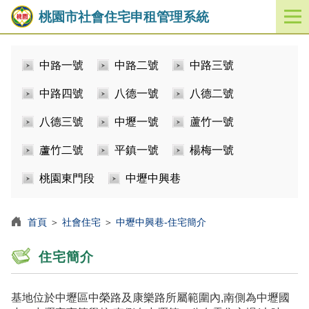
桃園市社會住宅申租管理系統
開
啟
／
中路一號
中路二號
中路三號
關
閉
中路四號
八德一號
八德二號
功
能
八德三號
中壢一號
蘆竹一號
選
單
蘆竹二號
平鎮一號
楊梅一號
桃園東門段
中壢中興巷
首頁
＞
社會住宅
＞
中壢中興巷-住宅簡介
住宅簡介
基地位於中壢區中榮路及康樂路所屬範圍內,南側為中壢國