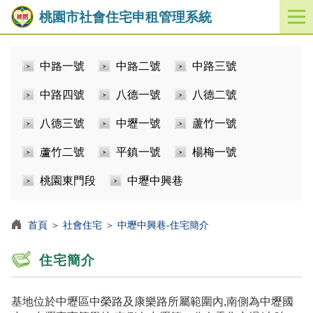
桃園市社會住宅申租管理系統
開
啟
／
中路一號
中路二號
中路三號
關
閉
中路四號
八德一號
八德二號
功
能
八德三號
中壢一號
蘆竹一號
選
單
蘆竹二號
平鎮一號
楊梅一號
桃園東門段
中壢中興巷
首頁
＞
社會住宅
＞
中壢中興巷-住宅簡介
住宅簡介
基地位於中壢區中榮路及康樂路所屬範圍內,南側為中壢國