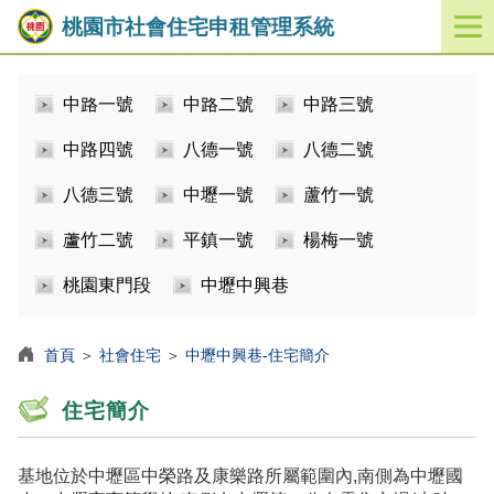
桃園市社會住宅申租管理系統
開
啟
／
中路一號
中路二號
中路三號
關
閉
中路四號
八德一號
八德二號
功
能
八德三號
中壢一號
蘆竹一號
選
單
蘆竹二號
平鎮一號
楊梅一號
桃園東門段
中壢中興巷
首頁
＞
社會住宅
＞
中壢中興巷-住宅簡介
住宅簡介
基地位於中壢區中榮路及康樂路所屬範圍內,南側為中壢國