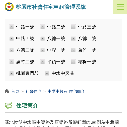
桃園市社會住宅申租管理系統
開
啟
／
中路一號
中路二號
中路三號
關
閉
中路四號
八德一號
八德二號
功
能
八德三號
中壢一號
蘆竹一號
選
單
蘆竹二號
平鎮一號
楊梅一號
桃園東門段
中壢中興巷
首頁
＞
社會住宅
＞
中壢中興巷-住宅簡介
住宅簡介
基地位於中壢區中榮路及康樂路所屬範圍內,南側為中壢國