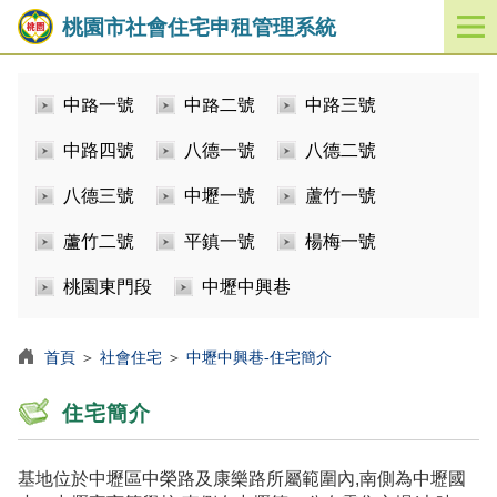
桃園市社會住宅申租管理系統
開
啟
／
中路一號
中路二號
中路三號
關
閉
中路四號
八德一號
八德二號
功
能
八德三號
中壢一號
蘆竹一號
選
單
蘆竹二號
平鎮一號
楊梅一號
桃園東門段
中壢中興巷
首頁
＞
社會住宅
＞
中壢中興巷-住宅簡介
住宅簡介
基地位於中壢區中榮路及康樂路所屬範圍內,南側為中壢國